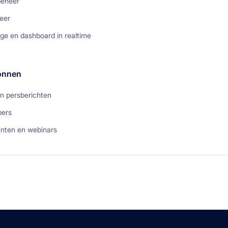
beheer
eer
ge en dashboard in realtime
onnen
n persberichten
pers
nten en webinars