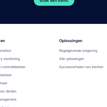
Boek een demo
ten
Oplossingen
omation
Regelgevende omgeving
ry monitoring
Alle oplossingen
en controlebeheer
Succesverhalen van klanten
sbeheer
eheer
oor derden
anagement