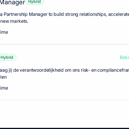
 Manager
Hybrid
 a Partnership Manager to build strong relationships, accelerat
o new markets.
time
Beki
Hybrid
raag jij de verantwoordelijkheid om ons risk- en compliancef
llen
time