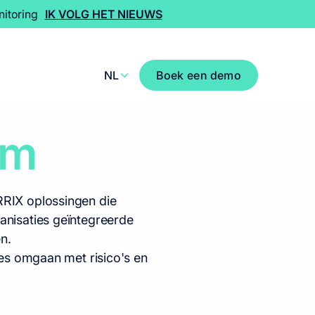
itoring
IK VOLG HET NIEUWS
NL
Boek een demo
am
ERRIX oplossingen die
anisaties geïntegreerde
n.
es omgaan met risico's en