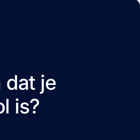
 dat je
ol
is?