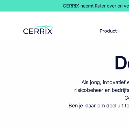
CERRIX neemt Ruler over en ve
Product
D
Als jong, innovatief
risicobeheer en bedrij
G
Ben je klaar om deel uit