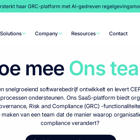
rsterkt haar GRC-platform met AI-gedreven regelgevingsmon
Bedrijf
>
Carrières
Solutions
Company
Resources
Contact
oe mee
Ons te
 en snelgroeiend softwarebedrijf ontwikkelt en levert C
fsprocessen ondersteunen. Ons SaaS-platform biedt org
overnance, Risk and Compliance (GRC) -functionaliteite
 te maken van een team dat de manier waarop organisati
compliance verandert?