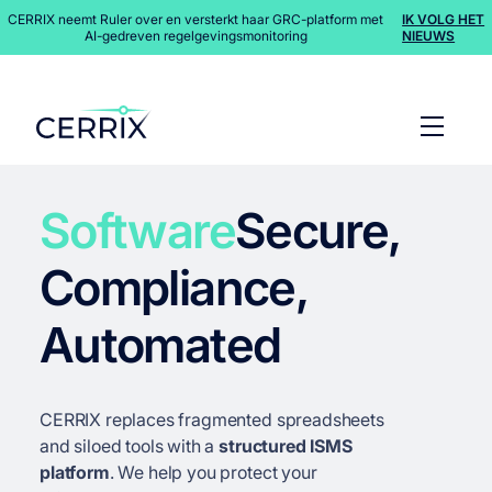
CERRIX neemt Ruler over en versterkt haar GRC-platform met
IK VOLG HET
AI-gedreven regelgevingsmonitoring
NIEUWS
Software
Secure,
Compliance,
Automated
CERRIX replaces fragmented spreadsheets
and siloed tools with a
structured ISMS
platform
. We help you protect your