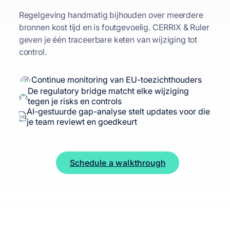
Gegevens van derden vergeleken en gescoord.
Audits gepland, werkdocumenten gecentraliseerd,
Incidenten worden eenmaal geregistreerd,
Elke flow is gevisualiseerd en eigendom. Risico's
Risico's kwamen aan het licht, de controles werden
Regelgeving handmatig bijhouden over meerdere
Risk- en control-documentatie kost tijd die je team
Verwerkingsregisters, privacyrisico's en
Schedule a walkthrough
Contracten gecontroleerd, SLA-inbreuken
bevindingen opgevolgd. Garantie geleverd met
automatisch gerouteerd en de hoofdoorzaken
worden automatisch gekoppeld, attesten
op elkaar afgestemd, de blootstelling werd in één
bronnen kost tijd en is foutgevoelig. CERRIX & Ruler
aan analyse zou kunnen besteden. CERRIX zet AI in
datalekken in losse documenten maken compliance
gealarmeerd, DORA-paraatheid aangetoond.
volledige traceerbaarheid.
worden opgespoord. Voortdurende verbetering is
bijgehouden, prestatie-inzichten ingebed.
gestructureerde weergave bijgehouden. Naleving
geven je één traceerbare keten van wijziging tot
om beschrijvingen aan te scherpen, controls te
lastig aantoonbaar. CERRIX houdt het gekoppeld op
ingebed in het dagelijkse werk.
en strategie worden op één lijn gehouden, zodat uw
control.
testen en risico's direct uit je documenten te halen.
één plek, over systemen en partners heen.
teams kunnen anticiperen op bedreigingen, onder
Vragenlijsten worden eenvoudig uitgegeven
Audit Universe met risicobeoordeling
BPMN-ontwerp met slepen en neerzetten
controle kunnen blijven en zelfverzekerde,
SLA-inbreuken zijn gewaarschuwd
Sjablonen versnellen het veldwerk
Rapportageformulieren met één klik
Risicolinks worden automatisch aangemaakt
Continue monitoring van EU-toezichthouders
AI-verfijnde risk- en control-beschrijvingen
Artikel 30 ingebouwd register
datagestuurde beslissingen kunnen nemen.
De voortgang van de sanering wordt
De regulatory bridge matcht elke wijziging
Document upload with risk and control
De paraatheid van DORA is bewezen
Slimme escalatie van de workflow
Attesten die onder controle zijn bijgehouden
DPIA's zijn in de app gelanceerd
bijgehouden
tegen je risks en controls
extraction
Gecontroleerde corrigerende maatregelen
Naleving van de verwerkers is geverifieerd
AI-gestuurde gap-analyse stelt updates voor die
Geautomatiseerd testen en sampelen van
Taxonomieën op meerdere niveaus vooraf
je team reviewt en goedkeurt
controls
geladen.
Schedule a walkthrough
Schedule a walkthrough
Kwantitatieve scores mogelijk gemaakt.
Schedule a walkthrough
Schedule a walkthrough
Schedule a walkthrough
Eetlustoptredingen werden snel gemeld.
Schedule a walkthrough
Schedule a walkthrough
Schedule a walkthrough