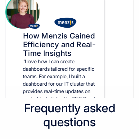
How Menzis Gained
Efficiency and Real-
Time Insights
“
I love how I can create
dashboards tailored for specific
teams. For example, I built a
dashboard for our IT cluster that
Slide 2 of 3.
provides real-time updates on
control tests linked to DNB Good
Frequently asked
Practice Information Security.
” –
Barbara Bloeme, Risk Controller
questions
at Menzis.