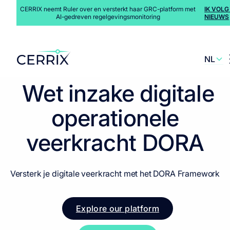
CERRIX neemt Ruler over en versterkt haar GRC-platform met
IK VOLG
AI-gedreven regelgevingsmonitoring
NIEUWS
NL
Solutions
>
Regulatory Environment
>
DORA
EN
Wet inzake digitale
operationele
veerkracht
DORA
Versterk je digitale veerkracht met het DORA Framework
Explore our platform