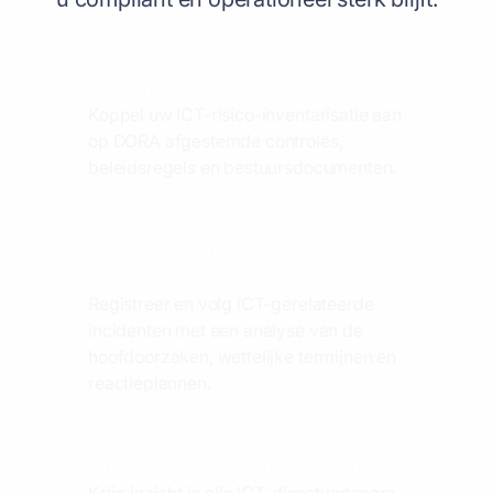
In kaart brengen van risico's
en controles
Koppel uw ICT-risico-inventarisatie aan
op DORA afgestemde controles,
beleidsregels en bestuursdocumenten.
Incidentbeheer en -
rapportage
Registreer en volg ICT-gerelateerde
incidenten met een analyse van de
hoofdoorzaken, wettelijke termijnen en
reactieplannen.
Risicobeheer door derden
Krijg inzicht in alle ICT-dienstverleners.