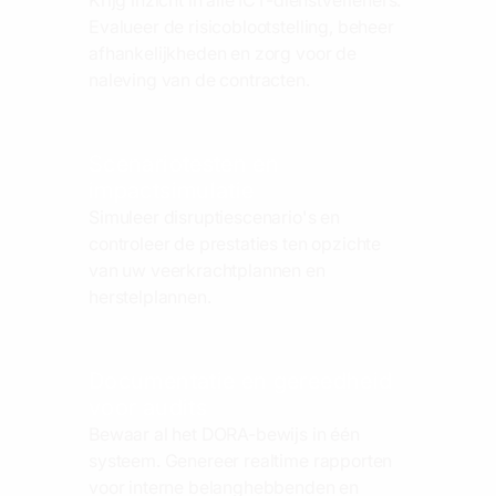
Evalueer de risicoblootstelling, beheer
afhankelijkheden en zorg voor de
naleving van de contracten.
Scenariotesten en
impactsimulatie
Simuleer disruptiescenario's en
controleer de prestaties ten opzichte
van uw veerkrachtplannen en
herstelplannen.
Documentatie en gereedheid
voor audits
Bewaar al het DORA-bewijs in één
systeem. Genereer realtime rapporten
voor interne belanghebbenden en